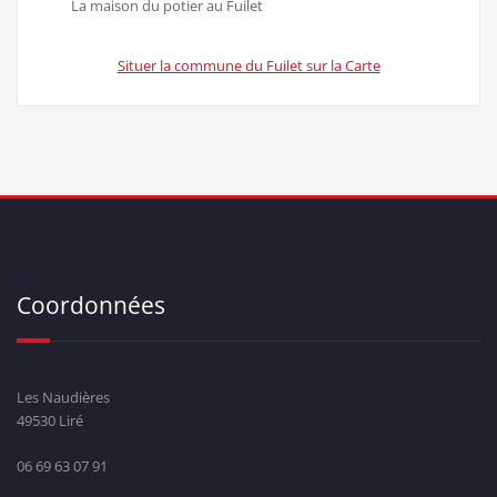
La maison du potier au Fuilet
Situer la commune du Fuilet sur la Carte
Coordonnées
Les Naudières
49530 Liré
06 69 63 07 91