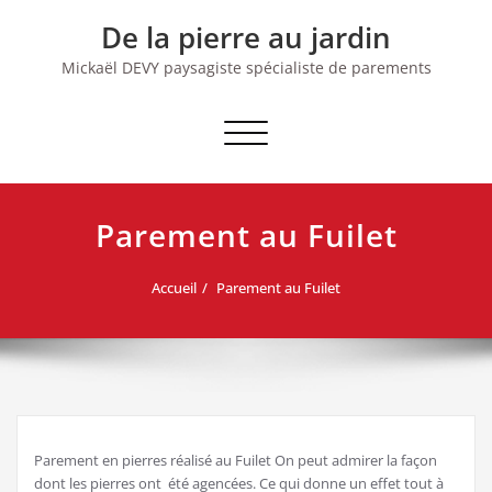
Skip
De la pierre au jardin
to
content
Mickaël DEVY paysagiste spécialiste de parements
Afficher/masquer
la
navigation
Parement au Fuilet
Accueil
Parement au Fuilet
Parement en pierres réalisé au Fuilet On peut admirer la façon
dont les pierres ont été agencées. Ce qui donne un effet tout à