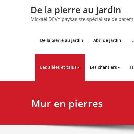
Skip
De la pierre au jardin
to
content
Mickaël DEVY paysagiste spécialiste de parem
De la pierre au jardin
Abri de jardin
L
Les allées et talus
Les chantiers
H
Mur en pierres