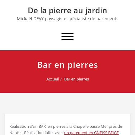
Skip
De la pierre au jardin
to
content
Mickaël DEVY paysagiste spécialiste de parements
Afficher/masquer
la
navigation
Bar en pierres
Accueil
Bar en pierres
Réalisation d’un BAR en pierres à la Chapelle basse Mer près de
Nantes. Réalisation faites avec
un parement en GNEISS BEIGE