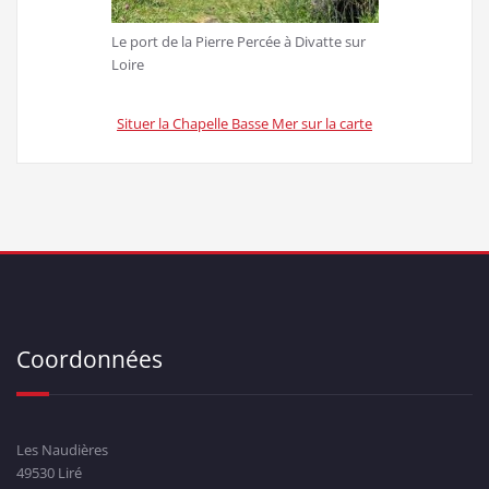
Le port de la Pierre Percée à Divatte sur
Loire
Situer la Chapelle Basse Mer sur la carte
Coordonnées
Les Naudières
49530 Liré